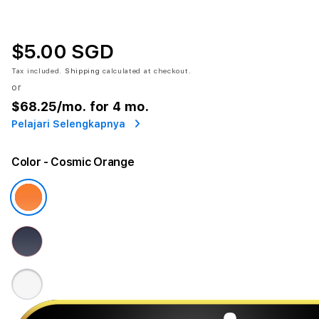
$5.00 SGD
Tax included.
Shipping
calculated at checkout.
or
$68.25
/mo. for 4 mo.
Pelajari Selengkapnya
Color
- Cosmic Orange