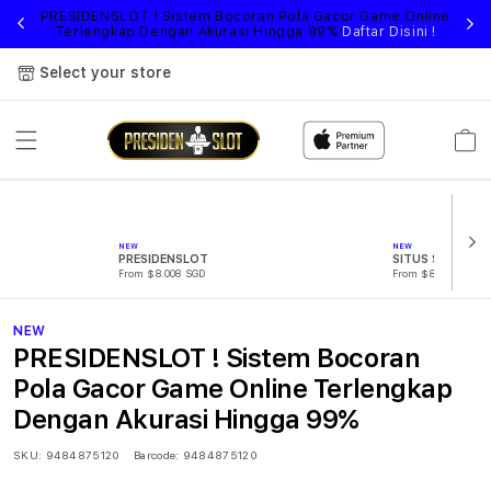
PRESIDENSLOT ! Sistem Bocoran Pola Gacor Game Online
stop
Terlengkap Dengan Akurasi Hingga 99%
Daftar Disini !
Select your store
Cart
NEW
NEW
PRESIDENSLOT
SITUS SLOT
From $8.008 SGD
From $889.99 SGD
NEW
PRESIDENSLOT ! Sistem Bocoran
Pola Gacor Game Online Terlengkap
Dengan Akurasi Hingga 99%
SKU:
9484875120
Barcode:
9484875120