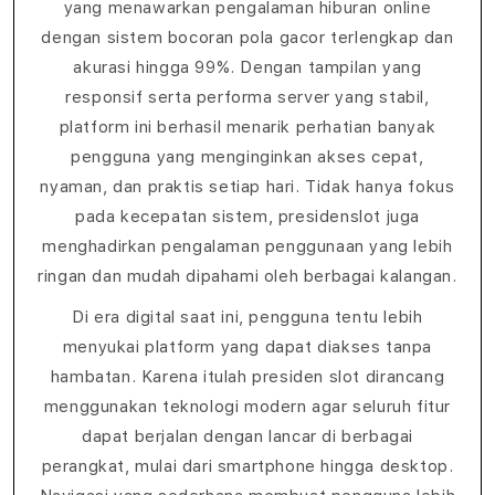
yang menawarkan pengalaman hiburan online
dengan sistem bocoran pola gacor terlengkap dan
akurasi hingga 99%. Dengan tampilan yang
responsif serta performa server yang stabil,
platform ini berhasil menarik perhatian banyak
pengguna yang menginginkan akses cepat,
nyaman, dan praktis setiap hari. Tidak hanya fokus
pada kecepatan sistem, presidenslot juga
menghadirkan pengalaman penggunaan yang lebih
ringan dan mudah dipahami oleh berbagai kalangan.
Di era digital saat ini, pengguna tentu lebih
menyukai platform yang dapat diakses tanpa
hambatan. Karena itulah
presiden slot
dirancang
menggunakan teknologi modern agar seluruh fitur
dapat berjalan dengan lancar di berbagai
perangkat, mulai dari smartphone hingga desktop.