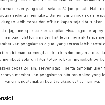
 performa server yang stabil selama 24 jam penuh. Hal i
ngguna sedang meningkat. Sistem yang ringan dan res
dengan lebih cepat dan efisien kapan saja dibutuhkan.
ot juga memperhatikan tampilan visual agar tetap nya
f membuat platform ini terlihat lebih menarik tanpa 
emberikan pengalaman digital yang terasa lebih santai
atform ini mampu menghadirkan keseimbangan antara k
 membuat seluruh fitur tetap relevan mengikuti perkem
akses cepat 24 jam, server stabil, serta tampilan user 
adirannya memberikan pengalaman hiburan online yang l
yang mengutamakan kualitas akses setiap harinya.
nslot