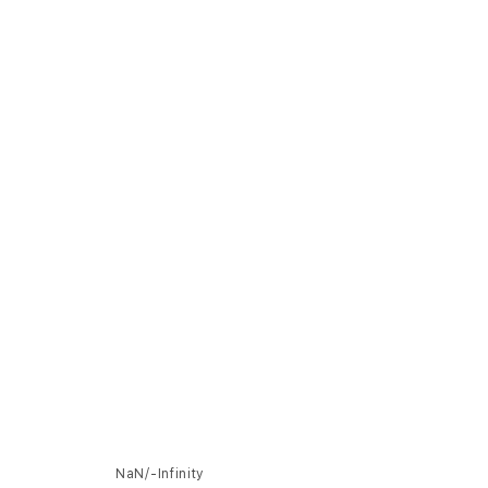
Open
media
6
in
modal
Open
of
NaN
/
-Infinity
media