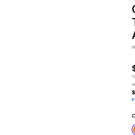
S
T
o
$
P
C