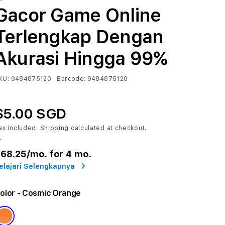
Gacor Game Online
Terlengkap Dengan
Akurasi Hingga 99%
KU:
9484875120
Barcode:
9484875120
$5.00 SGD
ax included.
Shipping
calculated at checkout.
r
68.25
/mo. for 4 mo.
elajari Selengkapnya
olor
- Cosmic Orange