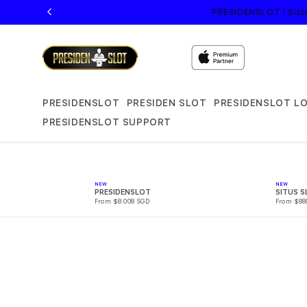
PRESIDENSLOT ! Sist
PRESIDENSLOT
PRESIDEN SLOT
PRESIDENSLOT L
PRESIDENSLOT SUPPORT
NEW
NEW
PRESIDENSLOT
SITUS 
From $8.008 SGD
From $88
Skip to
product
information