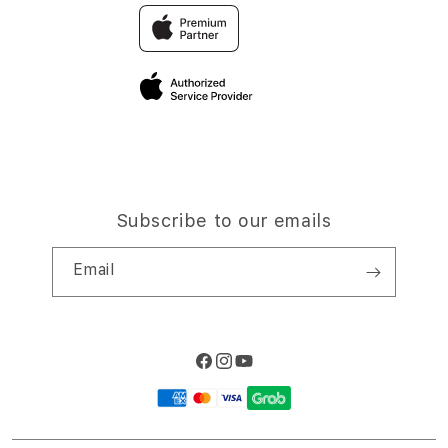
FAQ
Traveller’s Reservation
Elush Corporate Website
Privacy Policy
Site Terms of Use
Subscribe to our emails
Email
Facebook
Instagram
YouTube
Payment
methods