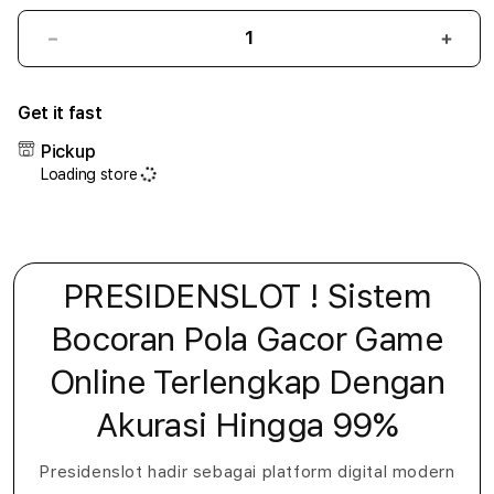
Decrease
Incr
quantity
quant
for
for
Get it fast
PRESIDENSLOT
PRE
⚡
⚡
Pickup
Situs
Situs
Loading store
Game
Gam
Online
Onlin
Dengan
Deng
Bocoran
Boco
PRESIDENSLOT ! Sistem
Pola
Pola
Gacor
Gaco
Bocoran Pola Gacor Game
Harian
Hari
Terjitu
Terji
Online Terlengkap Dengan
Akurasi Hingga 99%
Presidenslot
hadir sebagai platform digital modern