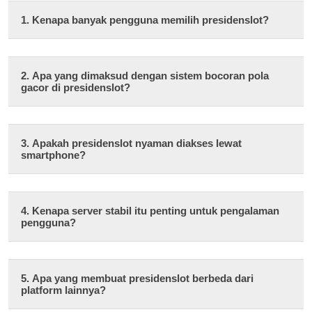
1. Kenapa banyak pengguna memilih presidenslot?
Banyak pengguna merasa nyaman menggunakan
2. Apa yang dimaksud dengan sistem bocoran pola
presidenslot karena platform ini punya tampilan
gacor di presidenslot?
yang simpel, akses cepat, dan sistem yang stabil
sepanjang hari. Saat membuka platform, semua
Sistem bocoran pola gacor di presidenslot
menu terasa lebih rapi dan mudah dipahami
3. Apakah presidenslot nyaman diakses lewat
merupakan informasi yang diperbarui secara rutin
sehingga pengguna tidak perlu bingung mencari
smartphone?
agar pengguna bisa mendapatkan referensi terbaru
fitur yang dibutuhkan. Selain itu, performanya juga
setiap harinya. Semua data disusun dengan tampilan
ringan di berbagai perangkat, baik di HP maupun
Tentu saja. presidenslot dirancang agar tetap
yang lebih mudah dibaca sehingga pengguna tidak
desktop. Hal inilah yang membuat banyak orang
4. Kenapa server stabil itu penting untuk pengalaman
nyaman digunakan di berbagai ukuran layar,
kesulitan memahami informasi yang tersedia.
pengguna?
betah menggunakan presidenslot setiap hari untuk
terutama smartphone yang saat ini paling sering
Dengan akurasi hingga 99%, banyak pengguna
menikmati pengalaman online yang lebih santai dan
digunakan pengguna. Tampilan platform akan
merasa sistem ini membantu memberikan
Server yang stabil membuat seluruh proses akses
praktis.
otomatis menyesuaikan perangkat sehingga semua
pengalaman akses yang lebih lengkap dan terarah.
5. Apa yang membuat presidenslot berbeda dari
terasa lebih lancar dan nyaman. Pengguna tentu
menu tetap terlihat rapi dan mudah diakses. Selain
platform lainnya?
Presidenslot juga terus melakukan pembaruan agar
tidak ingin mengalami loading lama atau gangguan
itu, proses loading juga terasa cepat karena