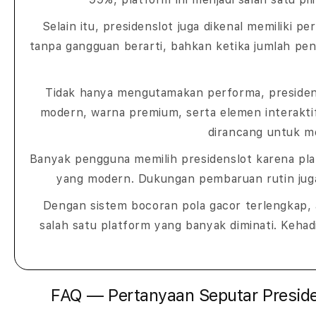
Selain itu, presidenslot juga dikenal memiliki
tanpa gangguan berarti, bahkan ketika jumlah pe
Tidak hanya mengutamakan performa, presidensl
modern, warna premium, serta elemen interakti
dirancang untuk m
Banyak pengguna memilih presidenslot karena pl
yang modern. Dukungan pembaruan rutin juga
Dengan sistem
bocoran pola gacor
terlengkap, 
salah satu platform yang banyak diminati. Keh
FAQ — Pertanyaan Seputar Preside