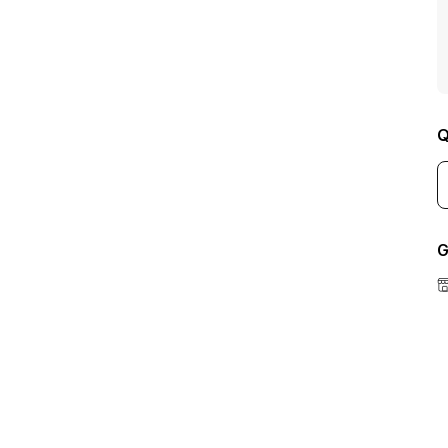
Open
media
Q
5
in
modal
G