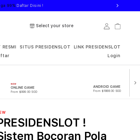
ngga 99%
Daftar Disini !
Select your store
Log in
Cart
 RESMI
SITUS PRESIDENSLOT
LINK PRESIDENSLOT
ftar
Login
NEW
ANDROID GAME
ONLINE GAME
From $1888.00 SGD
From $999.00 SGD
EW
PRESIDENSLOT !
Sistem Bocoran Pola