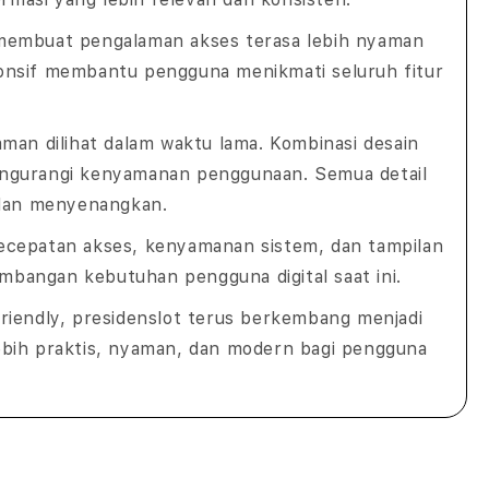
ni membuat pengalaman akses terasa lebih nyaman
ponsif membantu pengguna menikmati seluruh fitur
man dilihat dalam waktu lama. Kombinasi desain
mengurangi kenyamanan penggunaan. Semua detail
 dan menyenangkan.
ecepatan akses, kenyamanan sistem, dan tampilan
bangan kebutuhan pengguna digital saat ini.
friendly, presidenslot terus berkembang menjadi
ebih praktis, nyaman, dan modern bagi pengguna