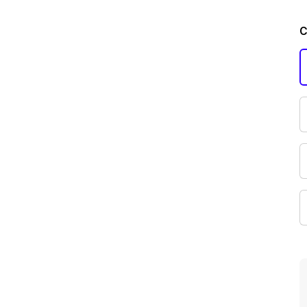
C
Open
media
3
in
modal