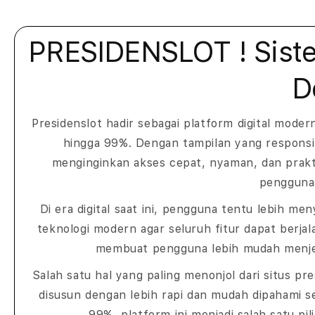
8
in
modal
PRESIDENSLOT ! Siste
D
Presidenslot
hadir sebagai platform digital mode
hingga 99%. Dengan tampilan yang responsif
menginginkan akses cepat, nyaman, dan prakti
penggunaa
Di era digital saat ini, pengguna tentu lebih m
teknologi modern agar seluruh fitur dapat berja
membuat pengguna lebih mudah menjela
Salah satu hal yang paling menonjol dari
situs pre
disusun dengan lebih rapi dan mudah dipahami s
99%, platform ini menjadi salah satu p