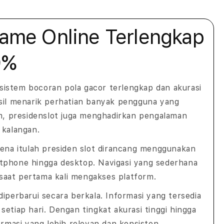
ame Online Terlengkap
9%
sistem bocoran pola gacor terlengkap dan akurasi
asil menarik perhatian banyak pengguna yang
em, presidenslot juga menghadirkan pengalaman
 kalangan.
rena itulah
presiden slot
dirancang menggunakan
artphone hingga desktop. Navigasi yang sederhana
saat pertama kali mengakses platform.
iperbarui secara berkala. Informasi yang tersedia
tiap hari. Dengan tingkat akurasi tinggi hingga
rmasi yang lebih relevan dan konsisten.