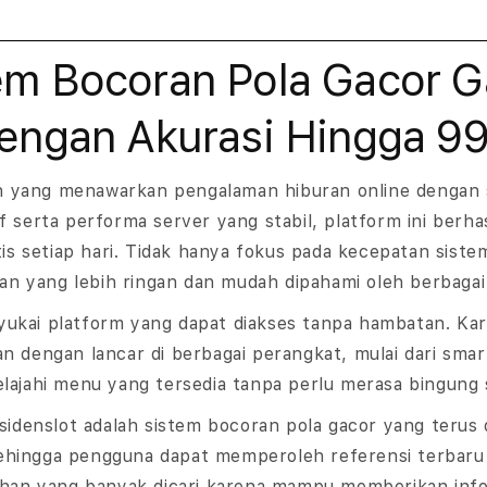
9
in
modal
m Bocoran Pola Gacor G
engan Akurasi Hingga 9
rn yang menawarkan pengalaman hiburan online dengan 
 serta performa server yang stabil, platform ini berh
s setiap hari. Tidak hanya fokus pada kecepatan sist
n yang lebih ringan dan mudah dipahami oleh berbagai
enyukai platform yang dapat diakses tanpa hambatan. Ka
lan dengan lancar di berbagai perangkat, mulai dari sm
jahi menu yang tersedia tanpa perlu merasa bingung 
sidenslot
adalah sistem bocoran pola gacor yang terus d
ehingga pengguna dapat memperoleh referensi terbaru se
ilihan yang banyak dicari karena mampu memberikan info