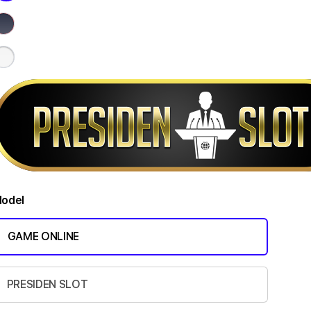
odel
GAME ONLINE
PRESIDEN SLOT