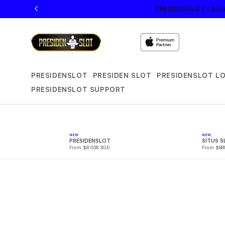
PRESIDENSLOT ! Sist
PRESIDENSLOT
PRESIDEN SLOT
PRESIDENSLOT L
PRESIDENSLOT SUPPORT
NEW
NEW
PRESIDENSLOT
SITUS 
From $8.008 SGD
From $88
Skip to
product
information