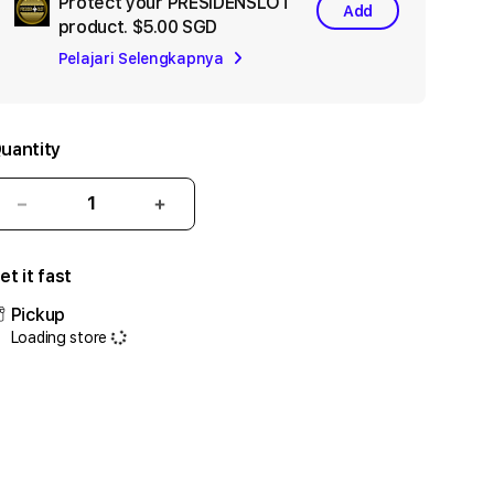
Protect your PRESIDENSLOT
Add
Add
product.
$5.00 SGD
Apple
Pelajari Selengkapnya
Care
uantity
Decrease
Increase
quantity
quantity
for
for
et it fast
PRESIDENSLOT
PRESIDENSLOT
⚡
⚡
Pickup
Situs
Situs
Loading store
Game
Game
Online
Online
Dengan
Dengan
Bocoran
Bocoran
Pola
Pola
Gacor
Gacor