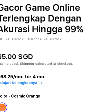
Gacor Game Online
Terlengkap Dengan
Akurasi Hingga 99%
KU:
9484875120
Barcode:
9484875120
$5.00 SGD
ax included.
Shipping
calculated at checkout.
r
68.25
/mo. for 4 mo.
elajari Selengkapnya
olor
- Cosmic Orange