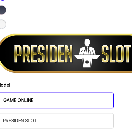
odel
GAME ONLINE
PRESIDEN SLOT