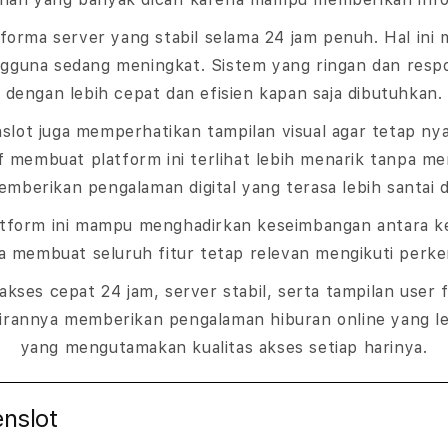
 performa server yang stabil selama 24 jam penuh. Hal i
ngguna sedang meningkat. Sistem yang ringan dan res
dengan lebih cepat dan efisien kapan saja dibutuhkan.
ot juga memperhatikan tampilan visual agar tetap nya
f membuat platform ini terlihat lebih menarik tanpa 
emberikan pengalaman digital yang terasa lebih santai
atform ini mampu menghadirkan keseimbangan antara k
 membuat seluruh fitur tetap relevan mengikuti perkem
akses cepat 24 jam, server stabil, serta tampilan user 
adirannya memberikan pengalaman hiburan online yang l
yang mengutamakan kualitas akses setiap harinya.
nslot