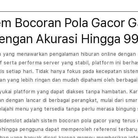
9
in
modal
m Bocoran Pola Gacor G
engan Akurasi Hingga 9
rn yang menawarkan pengalaman hiburan online dengan 
 serta performa server yang stabil, platform ini berh
s setiap hari. Tidak hanya fokus pada kecepatan sist
n yang lebih ringan dan mudah dipahami oleh berbagai
enyukai platform yang dapat diakses tanpa hambatan. Ka
lan dengan lancar di berbagai perangkat, mulai dari sm
jahi menu yang tersedia tanpa perlu merasa bingung 
sidenslot
adalah sistem bocoran pola gacor yang terus d
ehingga pengguna dapat memperoleh referensi terbaru se
ilihan yang banyak dicari karena mampu memberikan info