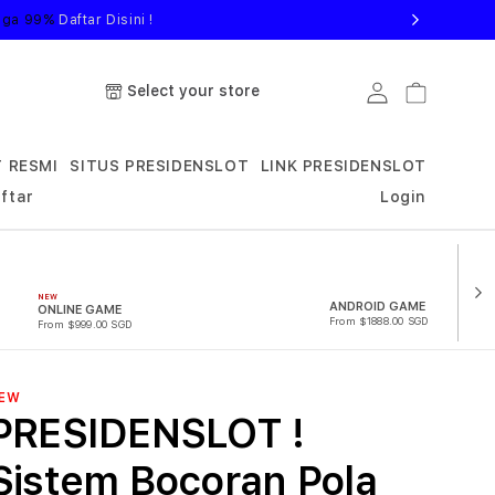
ngga 99%
Daftar Disini !
Select your store
Log in
Cart
 RESMI
SITUS PRESIDENSLOT
LINK PRESIDENSLOT
ftar
Login
NEW
ANDROID GAME
ONLINE GAME
From $1888.00 SGD
From $999.00 SGD
EW
PRESIDENSLOT !
Sistem Bocoran Pola