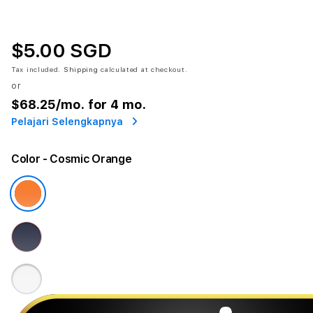
$5.00 SGD
Tax included.
Shipping
calculated at checkout.
or
$68.25
/mo. for 4 mo.
Pelajari Selengkapnya
Color
- Cosmic Orange