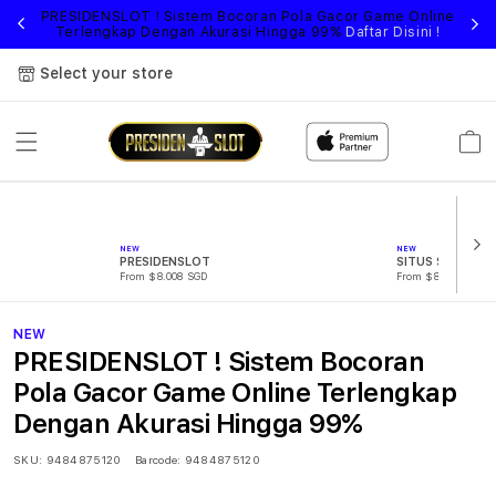
PRESIDENSLOT ! Sistem Bocoran Pola Gacor Game Online
stop
Terlengkap Dengan Akurasi Hingga 99%
Daftar Disini !
Select your store
Cart
NEW
NEW
PRESIDENSLOT
SITUS SLOT
From $8.008 SGD
From $889.99 SGD
NEW
PRESIDENSLOT ! Sistem Bocoran
Pola Gacor Game Online Terlengkap
Dengan Akurasi Hingga 99%
SKU:
9484875120
Barcode:
9484875120