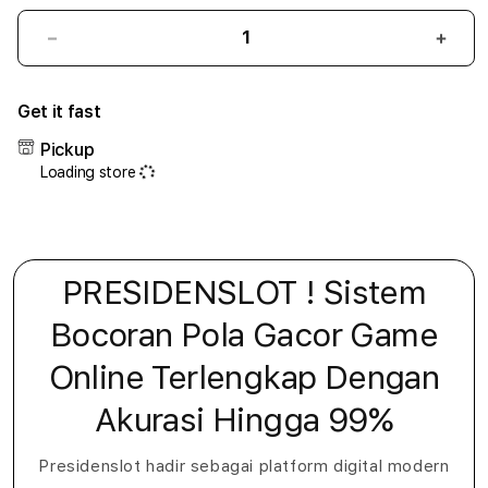
Decrease
Incr
quantity
quant
for
for
Get it fast
PRESIDENSLOT
PRE
⚡
⚡
Pickup
Situs
Situs
Loading store
Game
Gam
Online
Onlin
Dengan
Deng
Bocoran
Boco
PRESIDENSLOT ! Sistem
Pola
Pola
Gacor
Gaco
Bocoran Pola Gacor Game
Harian
Hari
Terjitu
Terji
Online Terlengkap Dengan
Akurasi Hingga 99%
Presidenslot
hadir sebagai platform digital modern