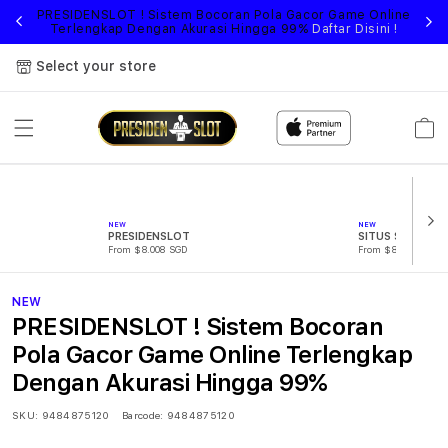
PRESIDENSLOT ! Sistem Bocoran Pola Gacor Game Online
stop
Terlengkap Dengan Akurasi Hingga 99%
Daftar Disini !
Select your store
Cart
NEW
NEW
PRESIDENSLOT
SITUS SLOT
From $8.008 SGD
From $889.99 SGD
NEW
PRESIDENSLOT ! Sistem Bocoran
Pola Gacor Game Online Terlengkap
Dengan Akurasi Hingga 99%
SKU:
9484875120
Barcode:
9484875120