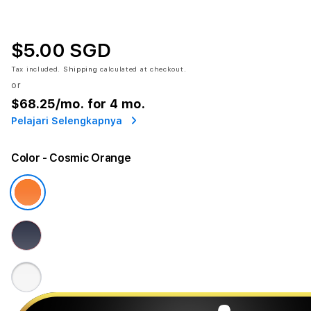
$5.00 SGD
Tax included.
Shipping
calculated at checkout.
or
$68.25
/mo. for 4 mo.
Pelajari Selengkapnya
Color
- Cosmic Orange