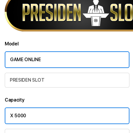
Model
GAME ONLINE
PRESIDEN SLOT
Capacity
X 5000