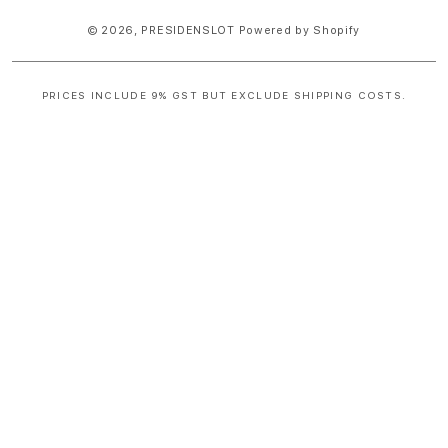
© 2026,
PRESIDENSLOT
Powered by Shopify
PRICES INCLUDE 9% GST BUT EXCLUDE SHIPPING COSTS.
S
i
n
g
l
e
c
o
l
u
m
n
a