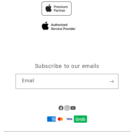
FAQ
Traveller’s Reservation
Elush Corporate Website
Privacy Policy
Site Terms of Use
Subscribe to our emails
Email
Facebook
Instagram
YouTube
Payment
methods