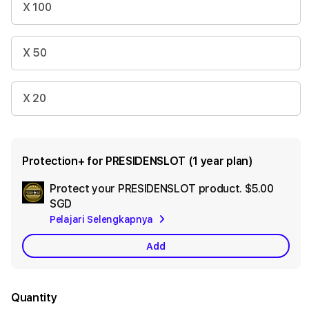
X 100
X 50
X 20
Protection+ for PRESIDENSLOT (1 year plan)
Protect your PRESIDENSLOT product.
$5.00
Ad
SGD
App
Pelajari Selengkapnya
Car
Add
Quantity