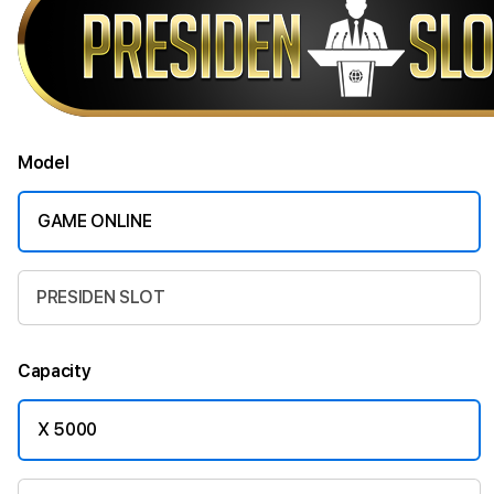
Model
GAME ONLINE
PRESIDEN SLOT
Capacity
X 5000