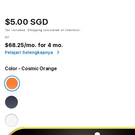
$5.00 SGD
Tax included.
Shipping
calculated at checkout.
or
$68.25
/mo. for 4 mo.
Pelajari Selengkapnya
Color
- Cosmic Orange