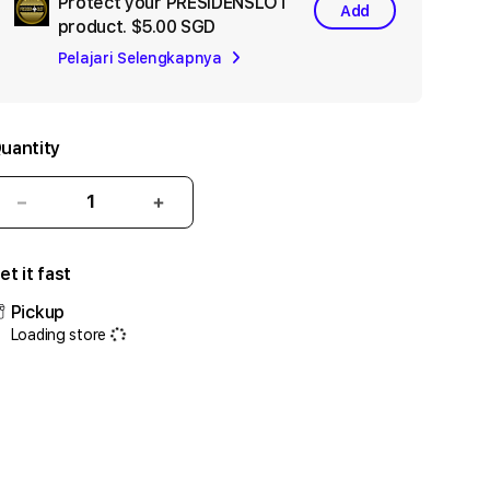
Protect your PRESIDENSLOT
Add
Add
product.
$5.00 SGD
Apple
Pelajari Selengkapnya
Care
uantity
Decrease
Increase
quantity
quantity
for
for
et it fast
PRESIDENSLOT
PRESIDENSLOT
⚡
⚡
Pickup
Situs
Situs
Loading store
Game
Game
Online
Online
Dengan
Dengan
Bocoran
Bocoran
Pola
Pola
Gacor
Gacor