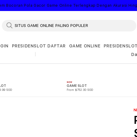
em Bocoran Pola Gacor Game Online Terlengkap Dengan Akurasi Hi
OGIN
PRESIDENSLOT DAFTAR
GAME ONLINE
PRESIDENSLOT
Da
NEW
SLOT
GAME SLOT
9.99 SGD
From $752.00 SGD
N