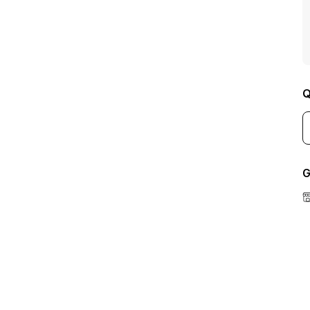
Open
media
Q
5
in
modal
G