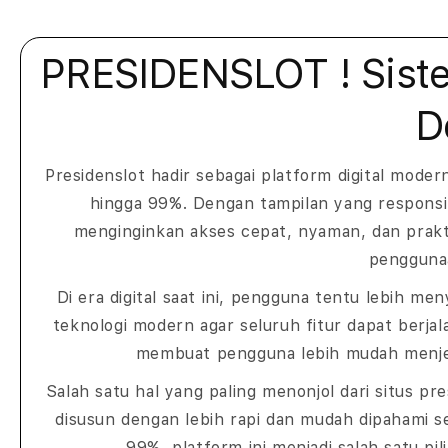
8
in
modal
PRESIDENSLOT ! Siste
D
Presidenslot
hadir sebagai platform digital mode
hingga 99%. Dengan tampilan yang responsif
menginginkan akses cepat, nyaman, dan prakti
penggunaa
Di era digital saat ini, pengguna tentu lebih m
teknologi modern agar seluruh fitur dapat berja
membuat pengguna lebih mudah menjela
Salah satu hal yang paling menonjol dari
situs pre
disusun dengan lebih rapi dan mudah dipahami s
99%, platform ini menjadi salah satu p