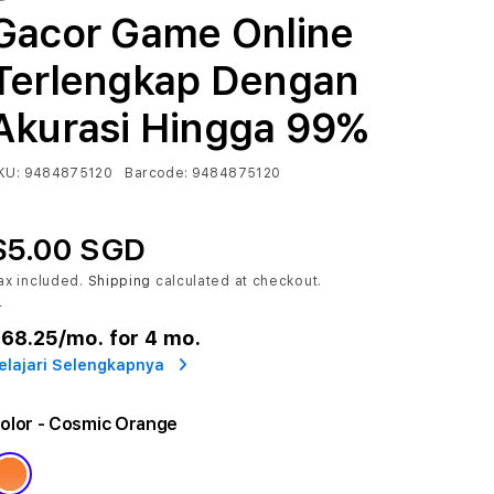
Gacor Game Online
Terlengkap Dengan
Akurasi Hingga 99%
KU:
9484875120
Barcode:
9484875120
$5.00 SGD
ax included.
Shipping
calculated at checkout.
r
68.25
/mo. for 4 mo.
elajari Selengkapnya
olor
- Cosmic Orange