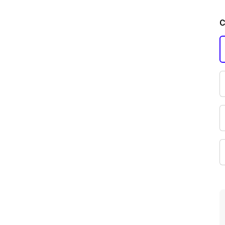
C
Open
media
3
in
modal