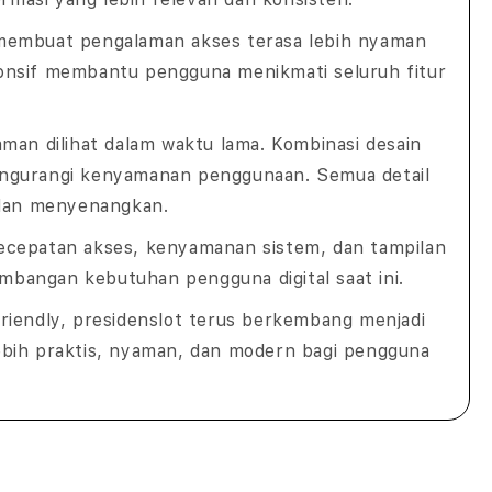
ni membuat pengalaman akses terasa lebih nyaman
ponsif membantu pengguna menikmati seluruh fitur
man dilihat dalam waktu lama. Kombinasi desain
mengurangi kenyamanan penggunaan. Semua detail
 dan menyenangkan.
ecepatan akses, kenyamanan sistem, dan tampilan
bangan kebutuhan pengguna digital saat ini.
friendly, presidenslot terus berkembang menjadi
ebih praktis, nyaman, dan modern bagi pengguna