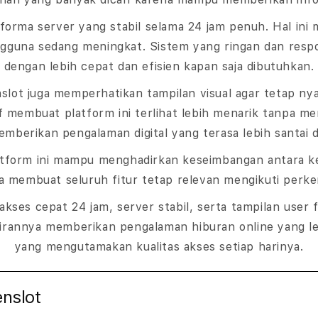
 performa server yang stabil selama 24 jam penuh. Hal i
ngguna sedang meningkat. Sistem yang ringan dan res
dengan lebih cepat dan efisien kapan saja dibutuhkan.
ot juga memperhatikan tampilan visual agar tetap nya
f membuat platform ini terlihat lebih menarik tanpa 
emberikan pengalaman digital yang terasa lebih santai
atform ini mampu menghadirkan keseimbangan antara k
 membuat seluruh fitur tetap relevan mengikuti perkem
akses cepat 24 jam, server stabil, serta tampilan user 
adirannya memberikan pengalaman hiburan online yang l
yang mengutamakan kualitas akses setiap harinya.
nslot