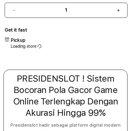
Decrease
Incr
quantity
quant
for
for
Get it fast
PRESIDENSLOT
PRE
⚡
⚡
Pickup
Situs
Situs
Loading store
Game
Gam
Online
Onlin
Dengan
Deng
Bocoran
Boco
PRESIDENSLOT ! Sistem
Pola
Pola
Gacor
Gaco
Bocoran Pola Gacor Game
Harian
Hari
Terjitu
Terji
Online Terlengkap Dengan
Akurasi Hingga 99%
Presidenslot
hadir sebagai platform digital modern