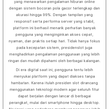
yang menawarkan pengalaman hiburan online
dengan sistem bocoran pola gacor terlengkap dan
akurasi hingga 99%. Dengan tampilan yang
responsif serta performa server yang stabil,
platform ini berhasil menarik perhatian banyak
pengguna yang menginginkan akses cepat,
nyaman, dan praktis setiap hari. Tidak hanya fokus
pada kecepatan sistem, presidenslot juga
menghadirkan pengalaman penggunaan yang lebih
ringan dan mudah dipahami oleh berbagai kalangan.
Di era digital saat ini, pengguna tentu lebih
menyukai platform yang dapat diakses tanpa
hambatan. Karena itulah
presiden slot
dirancang
menggunakan teknologi modern agar seluruh fitur
dapat berjalan dengan lancar di berbagai
perangkat, mulai dari smartphone hingga desktop.