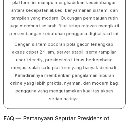
platform ini mampu menghadirkan keseimbangan
antara kecepatan akses, kenyamanan sistem, dan
tampilan yang modern. Dukungan pembaruan rutin
juga membuat seluruh fitur tetap relevan mengikuti
perkembangan kebutuhan pengguna digital saat ini.
Dengan sistem
bocoran pola gacor
terlengkap,
akses cepat 24 jam, server stabil, serta tampilan
user friendly, presidenslot terus berkembang
menjadi salah satu platform yang banyak diminati.
Kehadirannya memberikan pengalaman hiburan
online yang lebih praktis, nyaman, dan modern bagi
pengguna yang mengutamakan kualitas akses
setiap harinya.
FAQ — Pertanyaan Seputar Presidenslot