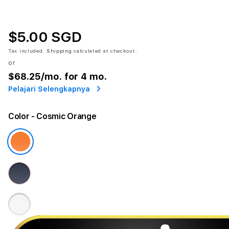
$5.00 SGD
Tax included.
Shipping
calculated at checkout.
or
$68.25
/mo. for 4 mo.
Pelajari Selengkapnya
Color
- Cosmic Orange