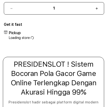
Decrease
Incr
quantity
quant
for
for
Get it fast
PRESIDENSLOT
PRE
⚡
⚡
Pickup
Situs
Situs
Loading store
Game
Gam
Online
Onlin
Dengan
Deng
Bocoran
Boco
PRESIDENSLOT ! Sistem
Pola
Pola
Gacor
Gaco
Bocoran Pola Gacor Game
Harian
Hari
Terjitu
Terji
Online Terlengkap Dengan
Akurasi Hingga 99%
Presidenslot
hadir sebagai platform digital modern