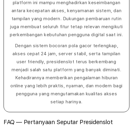
platform ini mampu menghadirkan keseimbangan
antara kecepatan akses, kenyamanan sistem, dan
tampilan yang modern. Dukungan pembaruan rutin
juga membuat seluruh fitur tetap relevan mengikuti
perkembangan kebutuhan pengguna digital saat ini.
Dengan sistem
bocoran pola gacor
terlengkap,
akses cepat 24 jam, server stabil, serta tampilan
user friendly, presidenslot terus berkembang
menjadi salah satu platform yang banyak diminati.
Kehadirannya memberikan pengalaman hiburan
online yang lebih praktis, nyaman, dan modern bagi
pengguna yang mengutamakan kualitas akses
setiap harinya.
FAQ — Pertanyaan Seputar Presidenslot