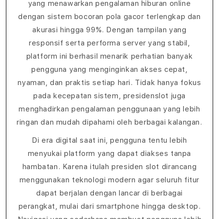
yang menawarkan pengalaman hiburan online
dengan sistem bocoran pola gacor terlengkap dan
akurasi hingga 99%. Dengan tampilan yang
responsif serta performa server yang stabil,
platform ini berhasil menarik perhatian banyak
pengguna yang menginginkan akses cepat,
nyaman, dan praktis setiap hari. Tidak hanya fokus
pada kecepatan sistem, presidenslot juga
menghadirkan pengalaman penggunaan yang lebih
ringan dan mudah dipahami oleh berbagai kalangan.
Di era digital saat ini, pengguna tentu lebih
menyukai platform yang dapat diakses tanpa
hambatan. Karena itulah
presiden slot
dirancang
menggunakan teknologi modern agar seluruh fitur
dapat berjalan dengan lancar di berbagai
perangkat, mulai dari smartphone hingga desktop.