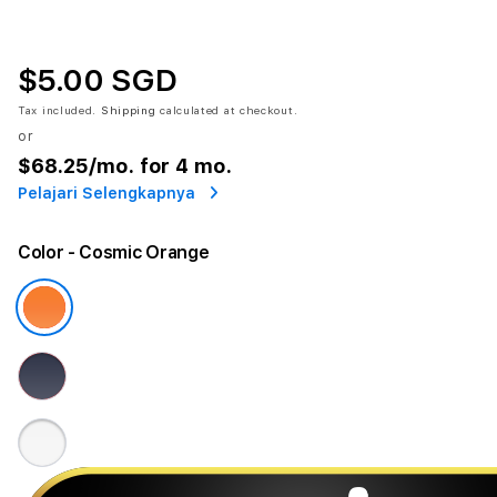
$5.00 SGD
Tax included.
Shipping
calculated at checkout.
or
$68.25
/mo. for 4 mo.
Pelajari Selengkapnya
Color
- Cosmic Orange