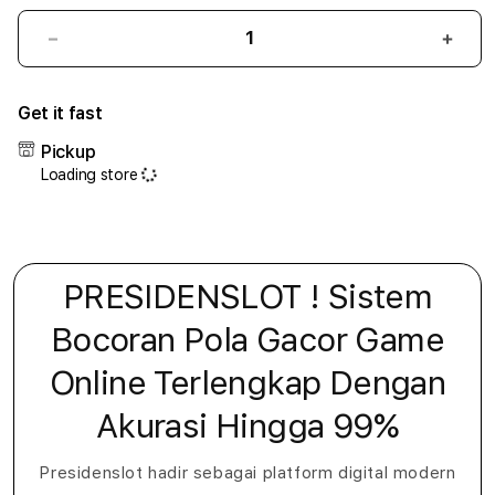
Decrease
Incr
quantity
quant
for
for
Get it fast
PRESIDENSLOT
PRE
⚡
⚡
Pickup
Situs
Situs
Loading store
Game
Gam
Online
Onlin
Dengan
Deng
Bocoran
Boco
PRESIDENSLOT ! Sistem
Pola
Pola
Gacor
Gaco
Bocoran Pola Gacor Game
Harian
Hari
Terjitu
Terji
Online Terlengkap Dengan
Akurasi Hingga 99%
Presidenslot
hadir sebagai platform digital modern