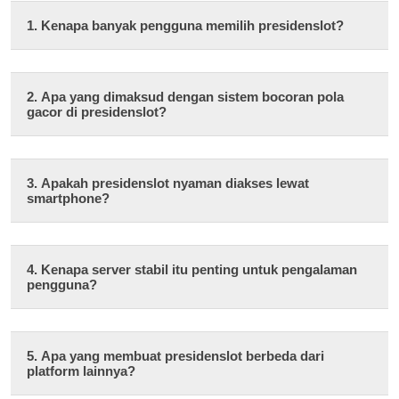
1. Kenapa banyak pengguna memilih presidenslot?
Banyak pengguna merasa nyaman menggunakan
2. Apa yang dimaksud dengan sistem bocoran pola
presidenslot karena platform ini punya tampilan
gacor di presidenslot?
yang simpel, akses cepat, dan sistem yang stabil
sepanjang hari. Saat membuka platform, semua
Sistem bocoran pola gacor di presidenslot
menu terasa lebih rapi dan mudah dipahami
3. Apakah presidenslot nyaman diakses lewat
merupakan informasi yang diperbarui secara rutin
sehingga pengguna tidak perlu bingung mencari
smartphone?
agar pengguna bisa mendapatkan referensi terbaru
fitur yang dibutuhkan. Selain itu, performanya juga
setiap harinya. Semua data disusun dengan tampilan
ringan di berbagai perangkat, baik di HP maupun
Tentu saja. presidenslot dirancang agar tetap
yang lebih mudah dibaca sehingga pengguna tidak
desktop. Hal inilah yang membuat banyak orang
4. Kenapa server stabil itu penting untuk pengalaman
nyaman digunakan di berbagai ukuran layar,
kesulitan memahami informasi yang tersedia.
pengguna?
betah menggunakan presidenslot setiap hari untuk
terutama smartphone yang saat ini paling sering
Dengan akurasi hingga 99%, banyak pengguna
menikmati pengalaman online yang lebih santai dan
digunakan pengguna. Tampilan platform akan
merasa sistem ini membantu memberikan
Server yang stabil membuat seluruh proses akses
praktis.
otomatis menyesuaikan perangkat sehingga semua
pengalaman akses yang lebih lengkap dan terarah.
5. Apa yang membuat presidenslot berbeda dari
terasa lebih lancar dan nyaman. Pengguna tentu
menu tetap terlihat rapi dan mudah diakses. Selain
platform lainnya?
Presidenslot juga terus melakukan pembaruan agar
tidak ingin mengalami loading lama atau gangguan
itu, proses loading juga terasa cepat karena