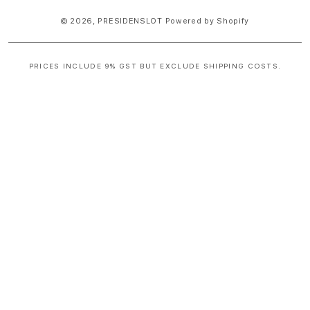
© 2026,
PRESIDENSLOT
Powered by Shopify
PRICES INCLUDE 9% GST BUT EXCLUDE SHIPPING COSTS.
S
i
n
g
l
e
c
o
l
u
m
n
a