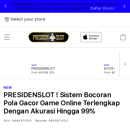
PRESIDENSLOT ! Sistem Bocoran Pola Gacor Game Online
stop
Terlengkap Dengan Akurasi Hingga 99%
Daftar Disini !
Select your store
Cart
NEW
NEW
PRESIDENSLOT
SITUS SLOT
From $8.008 SGD
From $889.99 SGD
NEW
PRESIDENSLOT ! Sistem Bocoran
Pola Gacor Game Online Terlengkap
Dengan Akurasi Hingga 99%
SKU:
9484875120
Barcode:
9484875120