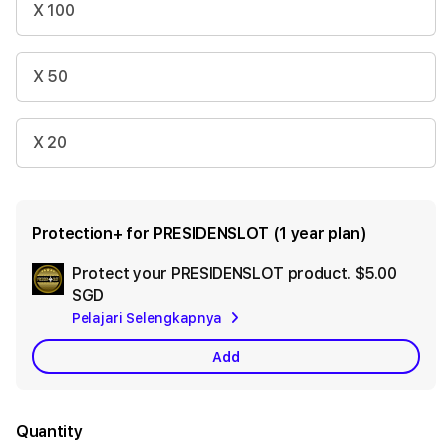
X 100
X 50
X 20
Protection+ for PRESIDENSLOT (1 year plan)
Protect your PRESIDENSLOT product.
$5.00
Ad
SGD
App
Pelajari Selengkapnya
Car
Add
Quantity