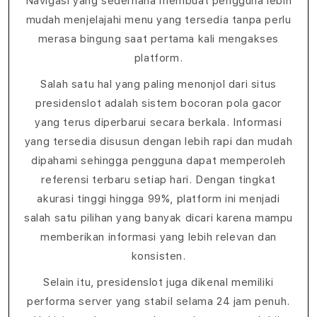
Navigasi yang sederhana membuat pengguna lebih
mudah menjelajahi menu yang tersedia tanpa perlu
merasa bingung saat pertama kali mengakses
platform.
Salah satu hal yang paling menonjol dari
situs
presidenslot
adalah sistem bocoran pola gacor
yang terus diperbarui secara berkala. Informasi
yang tersedia disusun dengan lebih rapi dan mudah
dipahami sehingga pengguna dapat memperoleh
referensi terbaru setiap hari. Dengan tingkat
akurasi tinggi hingga 99%, platform ini menjadi
salah satu pilihan yang banyak dicari karena mampu
memberikan informasi yang lebih relevan dan
konsisten.
Selain itu, presidenslot juga dikenal memiliki
performa server yang stabil selama 24 jam penuh.