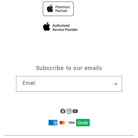
FAQ
Traveller’s Reservation
Elush Corporate Website
Privacy Policy
Site Terms of Use
Subscribe to our emails
Email
Facebook
Instagram
YouTube
Payment
methods