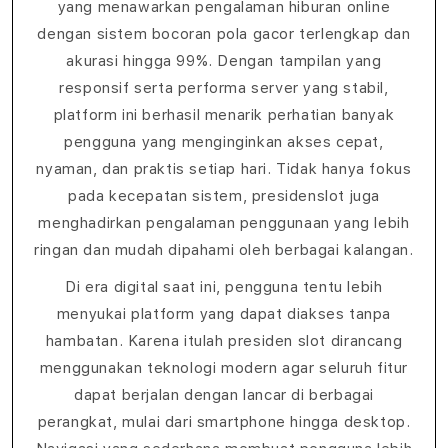
yang menawarkan pengalaman hiburan online
dengan sistem bocoran pola gacor terlengkap dan
akurasi hingga 99%. Dengan tampilan yang
responsif serta performa server yang stabil,
platform ini berhasil menarik perhatian banyak
pengguna yang menginginkan akses cepat,
nyaman, dan praktis setiap hari. Tidak hanya fokus
pada kecepatan sistem, presidenslot juga
menghadirkan pengalaman penggunaan yang lebih
ringan dan mudah dipahami oleh berbagai kalangan.
Di era digital saat ini, pengguna tentu lebih
menyukai platform yang dapat diakses tanpa
hambatan. Karena itulah
presiden slot
dirancang
menggunakan teknologi modern agar seluruh fitur
dapat berjalan dengan lancar di berbagai
perangkat, mulai dari smartphone hingga desktop.