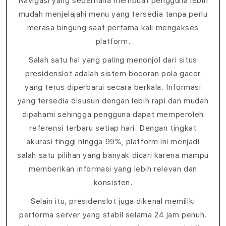
Navigasi yang sederhana membuat pengguna lebih
mudah menjelajahi menu yang tersedia tanpa perlu
merasa bingung saat pertama kali mengakses
platform.
Salah satu hal yang paling menonjol dari
situs
presidenslot
adalah sistem bocoran pola gacor
yang terus diperbarui secara berkala. Informasi
yang tersedia disusun dengan lebih rapi dan mudah
dipahami sehingga pengguna dapat memperoleh
referensi terbaru setiap hari. Dengan tingkat
akurasi tinggi hingga 99%, platform ini menjadi
salah satu pilihan yang banyak dicari karena mampu
memberikan informasi yang lebih relevan dan
konsisten.
Selain itu, presidenslot juga dikenal memiliki
performa server yang stabil selama 24 jam penuh.