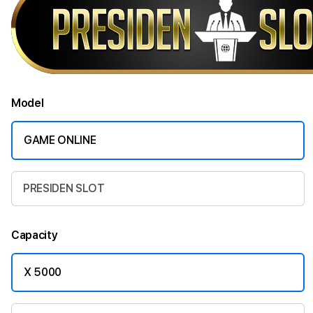
Model
GAME ONLINE
PRESIDEN SLOT
Capacity
X 5000