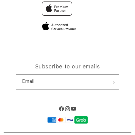
FAQ
Traveller’s Reservation
Elush Corporate Website
Privacy Policy
Site Terms of Use
Subscribe to our emails
Email
Facebook
Instagram
YouTube
Payment
methods