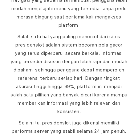
Navigasi yang sederhana membuat pengguna lebih
mudah menjelajahi menu yang tersedia tanpa perlu
merasa bingung saat pertama kali mengakses
platform.
Salah satu hal yang paling menonjol dari
situs
presidenslot
adalah sistem bocoran pola gacor
yang terus diperbarui secara berkala. Informasi
yang tersedia disusun dengan lebih rapi dan mudah
dipahami sehingga pengguna dapat memperoleh
referensi terbaru setiap hari. Dengan tingkat
akurasi tinggi hingga 99%, platform ini menjadi
salah satu pilihan yang banyak dicari karena mampu
memberikan informasi yang lebih relevan dan
konsisten.
Selain itu, presidenslot juga dikenal memiliki
performa server yang stabil selama 24 jam penuh.