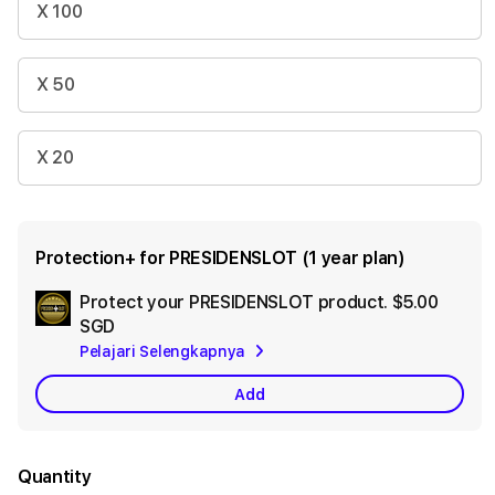
X 100
X 50
X 20
Protection+ for PRESIDENSLOT (1 year plan)
Protect your PRESIDENSLOT product.
$5.00
Ad
SGD
App
Pelajari Selengkapnya
Car
Add
Quantity