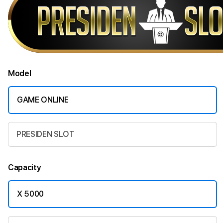
Model
GAME ONLINE
PRESIDEN SLOT
Capacity
X 5000