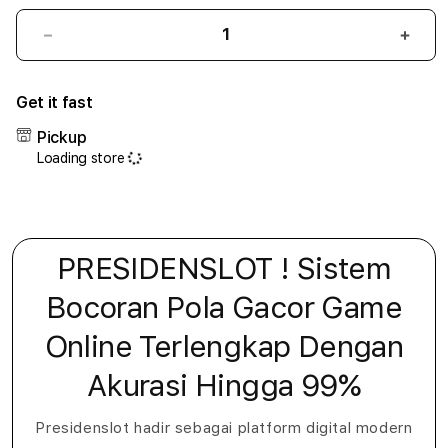
Decrease
Incr
quantity
quant
for
for
Get it fast
PRESIDENSLOT
PRE
⚡
⚡
Pickup
Situs
Situs
Loading store
Game
Gam
Online
Onlin
Dengan
Deng
Bocoran
Boco
PRESIDENSLOT ! Sistem
Pola
Pola
Gacor
Gaco
Bocoran Pola Gacor Game
Harian
Hari
Terjitu
Terji
Online Terlengkap Dengan
Akurasi Hingga 99%
Presidenslot
hadir sebagai platform digital modern