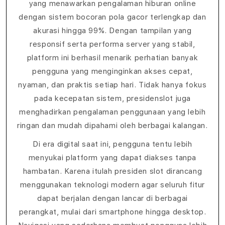
yang menawarkan pengalaman hiburan online
dengan sistem bocoran pola gacor terlengkap dan
akurasi hingga 99%. Dengan tampilan yang
responsif serta performa server yang stabil,
platform ini berhasil menarik perhatian banyak
pengguna yang menginginkan akses cepat,
nyaman, dan praktis setiap hari. Tidak hanya fokus
pada kecepatan sistem, presidenslot juga
menghadirkan pengalaman penggunaan yang lebih
ringan dan mudah dipahami oleh berbagai kalangan.
Di era digital saat ini, pengguna tentu lebih
menyukai platform yang dapat diakses tanpa
hambatan. Karena itulah
presiden slot
dirancang
menggunakan teknologi modern agar seluruh fitur
dapat berjalan dengan lancar di berbagai
perangkat, mulai dari smartphone hingga desktop.