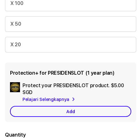
X 100
X 50
X 20
Protection+ for PRESIDENSLOT (1 year plan)
Protect your PRESIDENSLOT product.
$5.00
Ad
SGD
App
Pelajari Selengkapnya
Car
Add
Quantity