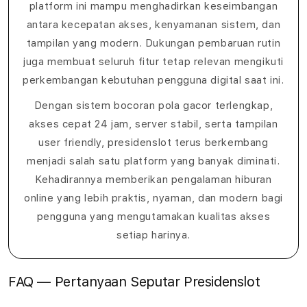
platform ini mampu menghadirkan keseimbangan
antara kecepatan akses, kenyamanan sistem, dan
tampilan yang modern. Dukungan pembaruan rutin
juga membuat seluruh fitur tetap relevan mengikuti
perkembangan kebutuhan pengguna digital saat ini.
Dengan sistem
bocoran pola gacor
terlengkap,
akses cepat 24 jam, server stabil, serta tampilan
user friendly, presidenslot terus berkembang
menjadi salah satu platform yang banyak diminati.
Kehadirannya memberikan pengalaman hiburan
online yang lebih praktis, nyaman, dan modern bagi
pengguna yang mengutamakan kualitas akses
setiap harinya.
FAQ — Pertanyaan Seputar Presidenslot