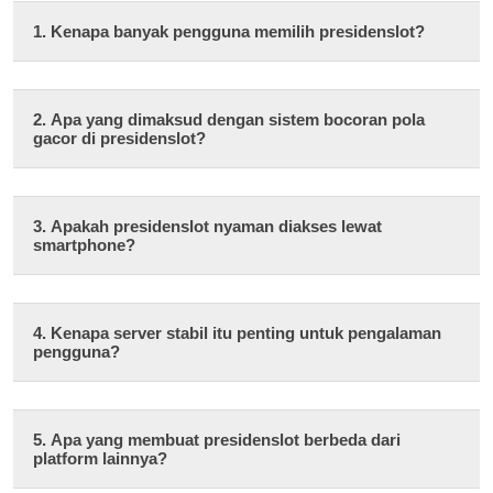
1. Kenapa banyak pengguna memilih presidenslot?
Banyak pengguna merasa nyaman menggunakan
2. Apa yang dimaksud dengan sistem bocoran pola
presidenslot karena platform ini punya tampilan
gacor di presidenslot?
yang simpel, akses cepat, dan sistem yang stabil
sepanjang hari. Saat membuka platform, semua
Sistem bocoran pola gacor di presidenslot
menu terasa lebih rapi dan mudah dipahami
3. Apakah presidenslot nyaman diakses lewat
merupakan informasi yang diperbarui secara rutin
sehingga pengguna tidak perlu bingung mencari
smartphone?
agar pengguna bisa mendapatkan referensi terbaru
fitur yang dibutuhkan. Selain itu, performanya juga
setiap harinya. Semua data disusun dengan tampilan
ringan di berbagai perangkat, baik di HP maupun
Tentu saja. presidenslot dirancang agar tetap
yang lebih mudah dibaca sehingga pengguna tidak
desktop. Hal inilah yang membuat banyak orang
4. Kenapa server stabil itu penting untuk pengalaman
nyaman digunakan di berbagai ukuran layar,
kesulitan memahami informasi yang tersedia.
pengguna?
betah menggunakan presidenslot setiap hari untuk
terutama smartphone yang saat ini paling sering
Dengan akurasi hingga 99%, banyak pengguna
menikmati pengalaman online yang lebih santai dan
digunakan pengguna. Tampilan platform akan
merasa sistem ini membantu memberikan
Server yang stabil membuat seluruh proses akses
praktis.
otomatis menyesuaikan perangkat sehingga semua
pengalaman akses yang lebih lengkap dan terarah.
5. Apa yang membuat presidenslot berbeda dari
terasa lebih lancar dan nyaman. Pengguna tentu
menu tetap terlihat rapi dan mudah diakses. Selain
platform lainnya?
Presidenslot juga terus melakukan pembaruan agar
tidak ingin mengalami loading lama atau gangguan
itu, proses loading juga terasa cepat karena