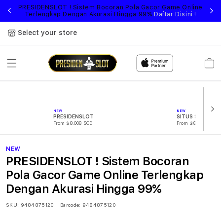
PRESIDENSLOT ! Sistem Bocoran Pola Gacor Game Online
stop
Terlengkap Dengan Akurasi Hingga 99%
Daftar Disini !
Select your store
Cart
NEW
NEW
PRESIDENSLOT
SITUS SLOT
From $8.008 SGD
From $889.99 SGD
NEW
PRESIDENSLOT ! Sistem Bocoran
Pola Gacor Game Online Terlengkap
Dengan Akurasi Hingga 99%
SKU:
9484875120
Barcode:
9484875120