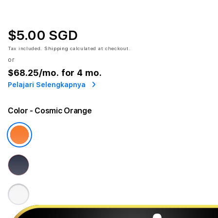
$5.00 SGD
Tax included.
Shipping
calculated at checkout.
or
$68.25
/mo. for 4 mo.
Pelajari Selengkapnya
Color
- Cosmic Orange