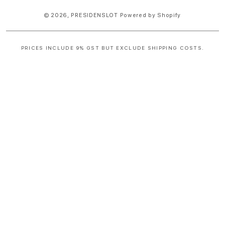
© 2026,
PRESIDENSLOT
Powered by Shopify
PRICES INCLUDE 9% GST BUT EXCLUDE SHIPPING COSTS.
S
i
n
g
l
e
c
o
l
u
m
n
a