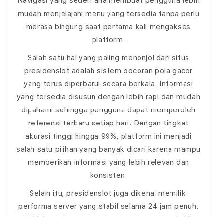
Navigasi yang sederhana membuat pengguna lebih
mudah menjelajahi menu yang tersedia tanpa perlu
merasa bingung saat pertama kali mengakses
platform.
Salah satu hal yang paling menonjol dari
situs
presidenslot
adalah sistem bocoran pola gacor
yang terus diperbarui secara berkala. Informasi
yang tersedia disusun dengan lebih rapi dan mudah
dipahami sehingga pengguna dapat memperoleh
referensi terbaru setiap hari. Dengan tingkat
akurasi tinggi hingga 99%, platform ini menjadi
salah satu pilihan yang banyak dicari karena mampu
memberikan informasi yang lebih relevan dan
konsisten.
Selain itu, presidenslot juga dikenal memiliki
performa server yang stabil selama 24 jam penuh.