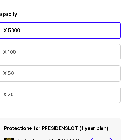
apacity
X 5000
X 100
X 50
X 20
Protection+ for PRESIDENSLOT (1 year plan)