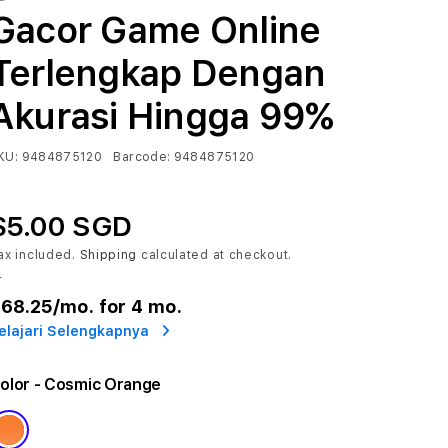
Gacor Game Online
Terlengkap Dengan
Akurasi Hingga 99%
KU:
9484875120
Barcode:
9484875120
$5.00 SGD
ax included.
Shipping
calculated at checkout.
r
68.25
/mo. for 4 mo.
elajari Selengkapnya
olor
- Cosmic Orange