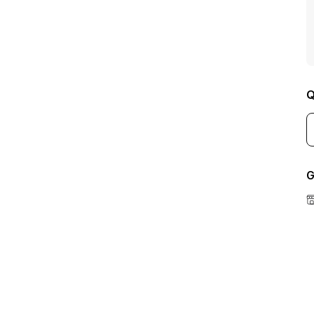
Open
media
Q
5
in
modal
G