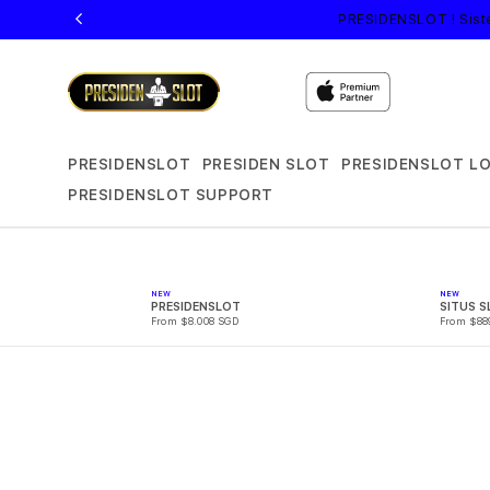
PRESIDENSLOT ! Sist
PRESIDENSLOT
PRESIDEN SLOT
PRESIDENSLOT L
PRESIDENSLOT SUPPORT
NEW
NEW
PRESIDENSLOT
SITUS 
From $8.008 SGD
From $88
Skip to
product
information