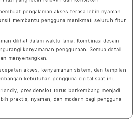
ni membuat pengalaman akses terasa lebih nyaman
ponsif membantu pengguna menikmati seluruh fitur
man dilihat dalam waktu lama. Kombinasi desain
mengurangi kenyamanan penggunaan. Semua detail
 dan menyenangkan.
ecepatan akses, kenyamanan sistem, dan tampilan
bangan kebutuhan pengguna digital saat ini.
friendly, presidenslot terus berkembang menjadi
ebih praktis, nyaman, dan modern bagi pengguna