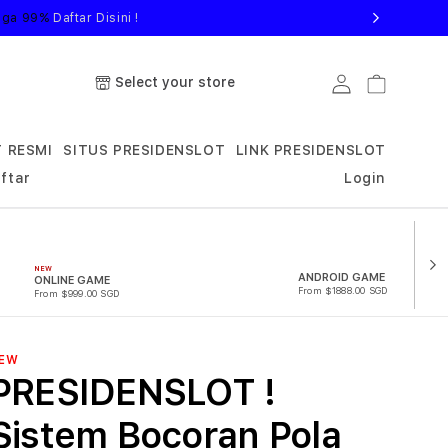
ngga 99%
Daftar Disini !
Select your store
Log in
Cart
 RESMI
SITUS PRESIDENSLOT
LINK PRESIDENSLOT
ftar
Login
NEW
ANDROID GAME
ONLINE GAME
From $1888.00 SGD
From $999.00 SGD
EW
PRESIDENSLOT !
Sistem Bocoran Pola