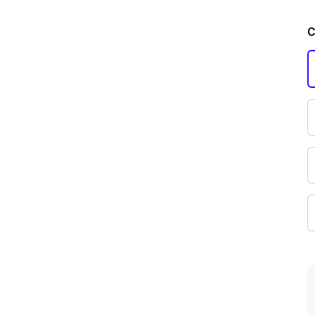
C
Open
media
3
in
modal