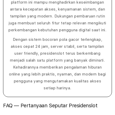
platform ini mampu menghadirkan keseimbangan
antara kecepatan akses, kenyamanan sistem, dan
tampilan yang modern. Dukungan pembaruan rutin
juga membuat seluruh fitur tetap relevan mengikuti
perkembangan kebutuhan pengguna digital saat ini.
Dengan sistem
bocoran pola gacor
terlengkap,
akses cepat 24 jam, server stabil, serta tampilan
user friendly, presidenslot terus berkembang
menjadi salah satu platform yang banyak diminati.
Kehadirannya memberikan pengalaman hiburan
online yang lebih praktis, nyaman, dan modern bagi
pengguna yang mengutamakan kualitas akses
setiap harinya.
FAQ — Pertanyaan Seputar Presidenslot