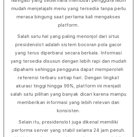
Navigasi yang sederhana membuat pengguna lebih
mudah menjelajahi menu yang tersedia tanpa perlu
merasa bingung saat pertama kali mengakses
platform.
Salah satu hal yang paling menonjol dari
situs
presidenslot
adalah sistem bocoran pola gacor
yang terus diperbarui secara berkala. Informasi
yang tersedia disusun dengan lebih rapi dan mudah
dipahami sehingga pengguna dapat memperoleh
referensi terbaru setiap hari. Dengan tingkat
akurasi tinggi hingga 99%, platform ini menjadi
salah satu pilihan yang banyak dicari karena mampu
memberikan informasi yang lebih relevan dan
konsisten.
Selain itu, presidenslot juga dikenal memiliki
performa server yang stabil selama 24 jam penuh.