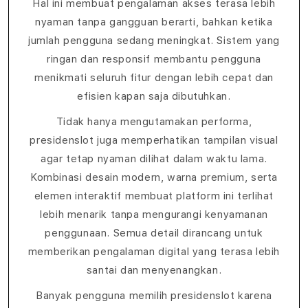
Hal ini membuat pengalaman akses terasa lebih
nyaman tanpa gangguan berarti, bahkan ketika
jumlah pengguna sedang meningkat. Sistem yang
ringan dan responsif membantu pengguna
menikmati seluruh fitur dengan lebih cepat dan
efisien kapan saja dibutuhkan.
Tidak hanya mengutamakan performa,
presidenslot juga memperhatikan tampilan visual
agar tetap nyaman dilihat dalam waktu lama.
Kombinasi desain modern, warna premium, serta
elemen interaktif membuat platform ini terlihat
lebih menarik tanpa mengurangi kenyamanan
penggunaan. Semua detail dirancang untuk
memberikan pengalaman digital yang terasa lebih
santai dan menyenangkan.
Banyak pengguna memilih presidenslot karena