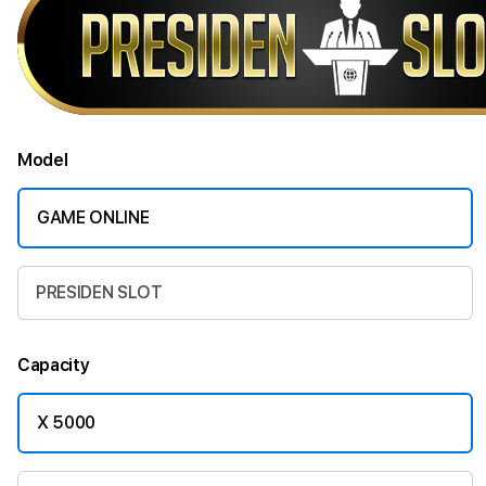
Model
GAME ONLINE
PRESIDEN SLOT
Capacity
X 5000