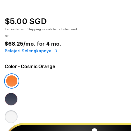
$5.00 SGD
Tax included.
Shipping
calculated at checkout.
or
$68.25
/mo. for 4 mo.
Pelajari Selengkapnya
Color
- Cosmic Orange